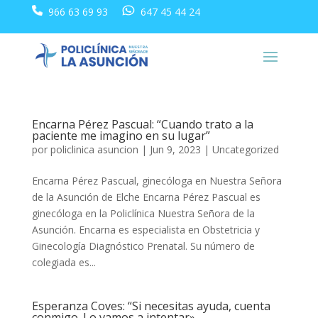
966 63 69 93
647 45 44 24
Encarna Pérez Pascual: “Cuando trato a la
paciente me imagino en su lugar”
por
policlinica asuncion
|
Jun 9, 2023
|
Uncategorized
Encarna Pérez Pascual, ginecóloga en Nuestra Señora
de la Asunción de Elche Encarna Pérez Pascual es
ginecóloga en la Policlínica Nuestra Señora de la
Asunción. Encarna es especialista en Obstetricia y
Ginecología Diagnóstico Prenatal. Su número de
colegiada es...
Esperanza Coves: “Si necesitas ayuda, cuenta
conmigo. Lo vamos a intentar»