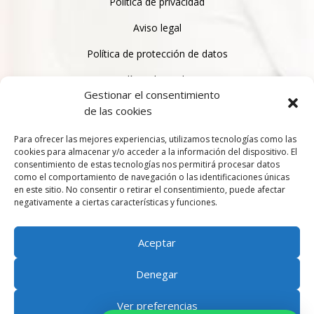
Política de privacidad
Aviso legal
Política de protección de datos
Política de cookies
Gestionar el consentimiento
de las cookies
Para ofrecer las mejores experiencias, utilizamos tecnologías como las
CONTACTO
cookies para almacenar y/o acceder a la información del dispositivo. El
consentimiento de estas tecnologías nos permitirá procesar datos
como el comportamiento de navegación o las identificaciones únicas
Carrer Antonio Machado, 47, 03204 Elche, Alicante
en este sitio. No consentir o retirar el consentimiento, puede afectar
negativamente a ciertas características y funciones.
Horario:
Lunes-viernes: 10:00h -13:30h / 16:00h – 20:30h
Aceptar
966 63 69 93 – 647 45 44 24
Denegar
info@policlinicaasuncionelche.com
Ver preferencias